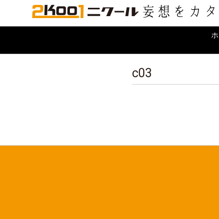
妄想をカ
ホ
c03