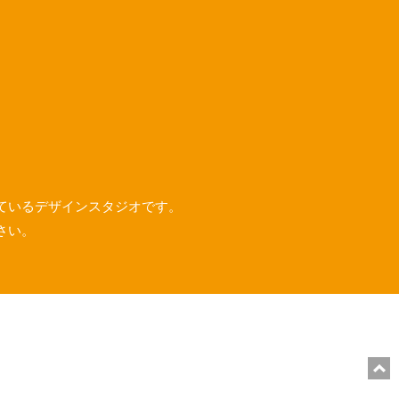
ているデザインスタジオです。
さい。