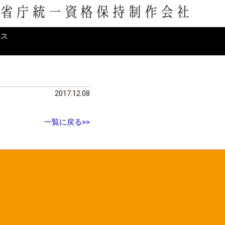
省庁統一資格保持制作会社
ース
2017.12.08
一覧に戻る>>