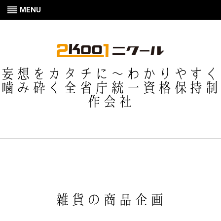
MENU
妄想をカタチに〜わかりやすく
噛み砕く全省庁統一資格保持制
作会社
雑貨の商品企画