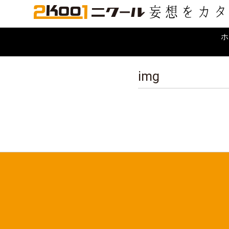
妄想をカ
ホ
img