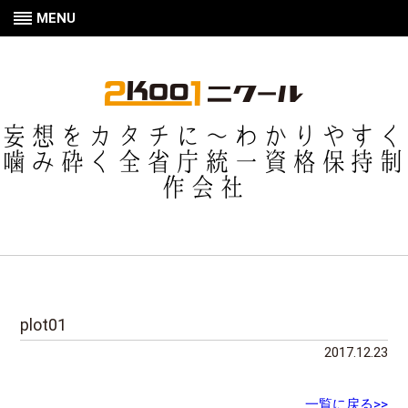
MENU
妄想をカタチに〜わかりやすく
噛み砕く全省庁統一資格保持制
作会社
plot01
2017.12.23
一覧に戻る>>