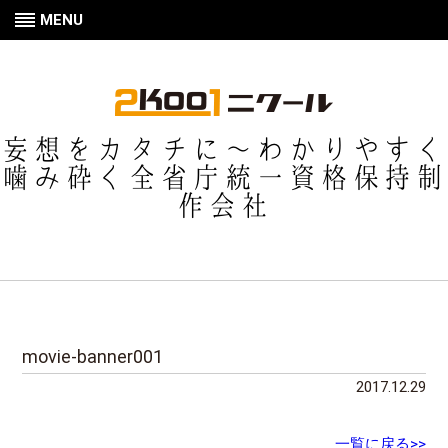
MENU
妄想をカタチに〜わかりやすく
噛み砕く全省庁統一資格保持制
作会社
movie-banner001
2017.12.29
一覧に戻る>>