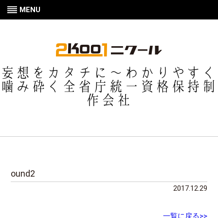
MENU
妄想をカタチに〜わかりやすく
噛み砕く全省庁統一資格保持制
作会社
ound2
2017.12.29
一覧に戻る>>