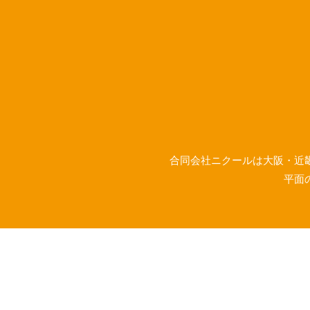
合同会社ニクールは大阪・近
平面