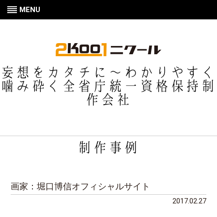
MENU
妄想をカタチに〜わかりやすく
噛み砕く全省庁統一資格保持制
作会社
制作事例
画家：堀口博信オフィシャルサイト
2017.02.27