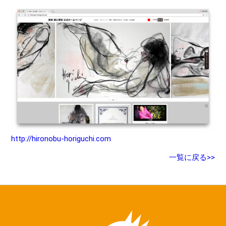
http://hironobu-horiguchi.com
一覧に戻る>>