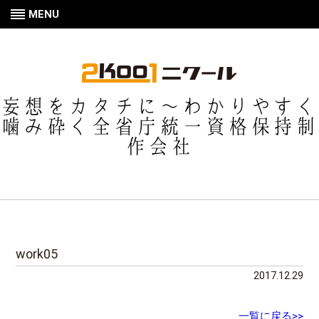
MENU
妄想をカタチに〜わかりやすく
噛み砕く全省庁統一資格保持制
作会社
work05
2017.12.29
一覧に戻る>>