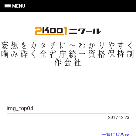
MENU
妄想をカタチに〜わかりやすく
噛み砕く全省庁統一資格保持制
作会社
img_top04
2017.12.23
一覧に戻る>>