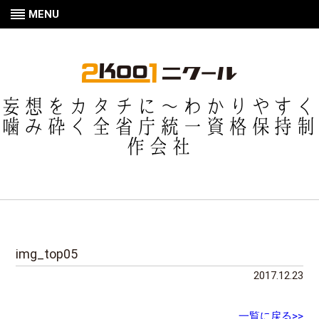
MENU
妄想をカタチに〜わかりやすく
噛み砕く全省庁統一資格保持制
作会社
img_top05
2017.12.23
一覧に戻る>>